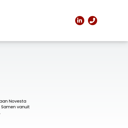
ANCHES
TEAM
CONTACT
rt aan Novesta
h. Samen vanuit
.