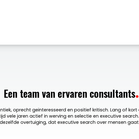
TA
EXECUTIVE SEARCH
INTERIM
REFERENTIES
BR
Een team van ervaren consultants
entiek, oprecht geïnteresseerd en positief kritisch. Lang of ko
ijd vele jaren actief in werving en selectie en executive searc
dezelfde overtuiging, dat executive search over mensen gaat